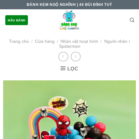
Skip
BÁNH KEM NGỘ NGHĨNH | 46 BÙI ĐÌNH TUÝ
to
content
MẪU BÁNH
Trang chủ
Cửa hàng
Nhân vật hoạt hình
Người nhện /
/
/
/
Spidermen
LỌC