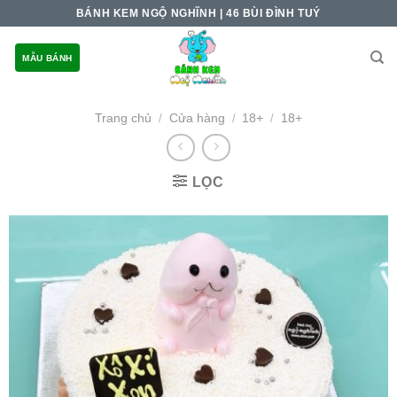
Skip
BÁNH KEM NGỘ NGHĨNH | 46 BÙI ĐÌNH TUÝ
to
content
MẪU BÁNH
Trang chủ
Cửa hàng
18+
18+
/
/
/
LỌC