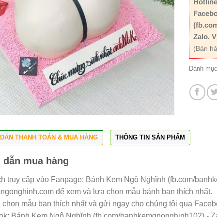
Hotline
Facebo
(fb.co
Zalo, V
(Bán hà
Danh mụ
DẪN THANH TOÁN & MUA HÀNG
THÔNG TIN SẢN PHẨM
 dẫn mua hàng
h truy cập vào Fanpage: Bánh Kem Ngộ Nghĩnh (fb.com/banh
gonghinh.com để xem và lựa chọn mẫu bánh bạn thích nhất.
a chọn mẫu bạn thích nhất và gửi ngay cho chúng tôi qua Facebo
ok: Bánh Kem Ngộ Nghĩnh (fb.com/banhkemgnonghinh102) - Zal