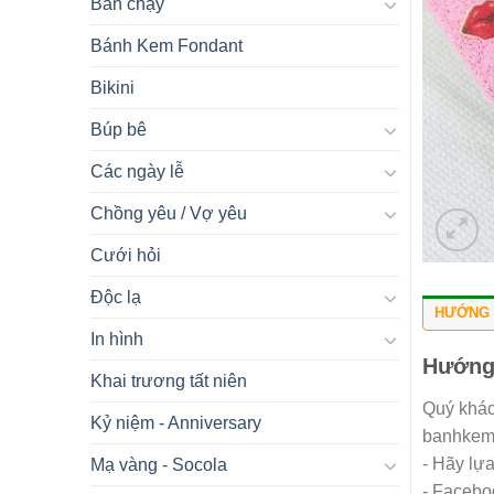
Bán chạy
Bánh Kem Fondant
Bikini
Búp bê
Các ngày lễ
Chồng yêu / Vợ yêu
Cưới hỏi
Độc lạ
HƯỚNG 
In hình
Hướng
Khai trương tất niên
Quý khác
Kỷ niệm - Anniversary
banhkemn
- Hãy lự
Mạ vàng - Socola
- Facebo