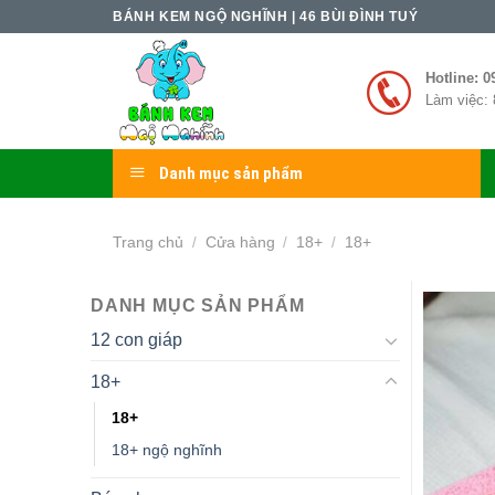
Skip
BÁNH KEM NGỘ NGHĨNH | 46 BÙI ĐÌNH TUÝ
to
content
Hotline: 0
Làm việc: 
Danh mục sản phẩm
Trang chủ
Cửa hàng
18+
18+
/
/
/
DANH MỤC SẢN PHẨM
12 con giáp
18+
18+
18+ ngộ nghĩnh