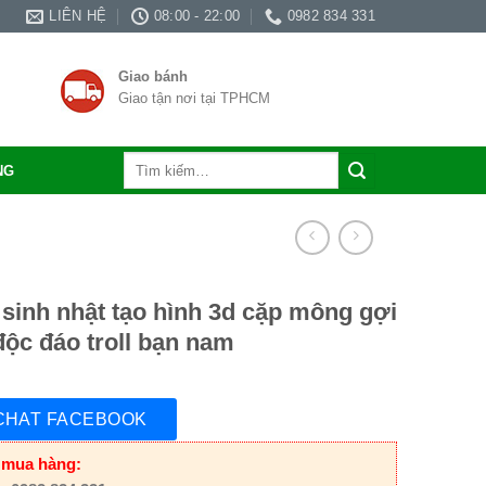
LIÊN HỆ
08:00 - 22:00
0982 834 331
Giao bánh
Giao tận nơi tại TPHCM
Tìm
NG
kiếm:
sinh nhật tạo hình 3d cặp mông gợi
ộc đáo troll bạn nam
CHAT FACEBOOK
 mua hàng: