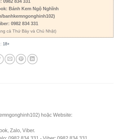
: 0982 834 331
ok: Bánh Kem Ngộ Nghĩnh
m/banhkemngonghinh102)
iber: 0982 834 331
ng cả Thứ Bảy và Chủ Nhật)
c:
18+
kemngonghinh102) hoặc Website:
ok, Zalo, Viber.
o: 0982 834 331 - Viber: 0982 834 331