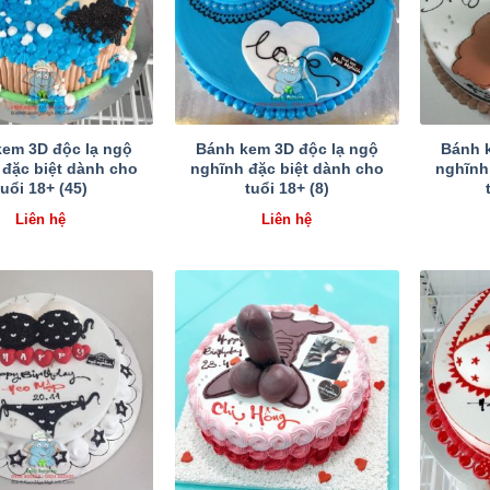
em 3D độc lạ ngộ
Bánh kem 3D độc lạ ngộ
Bánh 
 đặc biệt dành cho
nghĩnh đặc biệt dành cho
nghĩnh
tuổi 18+ (45)
tuổi 18+ (8)
Liên hệ
Liên hệ