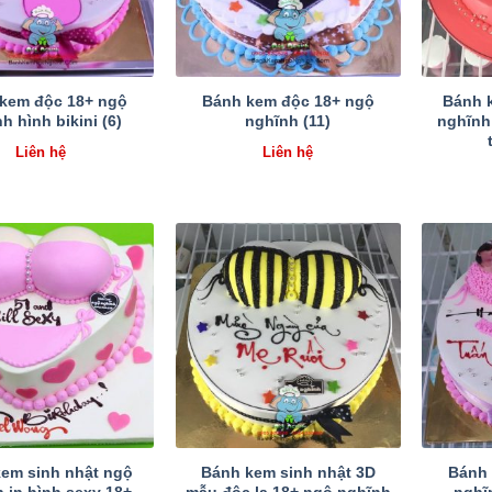
kem độc 18+ ngộ
Bánh kem độc 18+ ngộ
Bánh 
h hình bikini (6)
nghĩnh (11)
nghĩnh
Liên hệ
Liên hệ
em sinh nhật ngộ
Bánh kem sinh nhật 3D
Bánh 