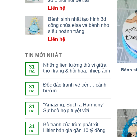
số 1 thôi nôi bé trai
Liên hệ
Bánh sinh nhật tạo hình 3d
công chúa elsa và bánh nhỏ
siêu hoành tráng
Liên hệ
TIN MỚI NHẤT
Những liên tưởng thú vị giữa
31
Bánh si
thời trang & hội họa, nhiếp ảnh
Th1
Độc đáo tranh vẽ trên… cánh
31
bướm
Th1
“Amazing, Such a Harmony” –
31
Sự hoà hợp tuyệt vời
Th1
Bộ tranh của trùm phát xít
31
Hitler bán giá gần 10 tỷ đồng
Th1