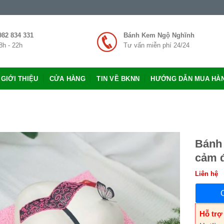
982 834 331
Bánh Kem Ngộ Nghĩnh
8h - 22h
Tư vấn miễn phí 24/24
GIỚI THIỆU
CỬA HÀNG
TIN VỀ BKNN
HƯỚNG DẪN MUA HÀ
Bánh 
cảm đ
Liên hệ
Hỗ trợ